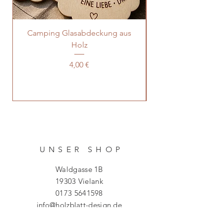
Camping Glasabdeckung aus
Aperol Glasabdec
Holz
Preis
4,00 €
UNSER SHO
P
Waldgasse 1B
19303 Vielank
0173 5641598
info@holzblatt-design.de