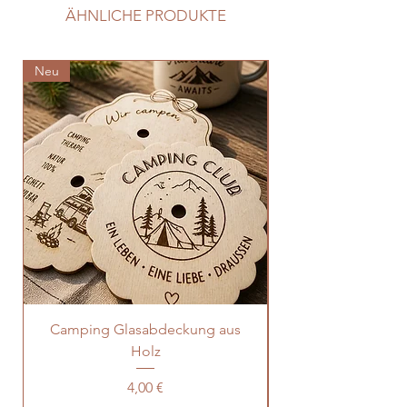
ÄHNLICHE PRODUKTE
Neu
Neu
Camping Glasabdeckung aus
Aperol Glasabdec
Holz
Preis
4,00 €