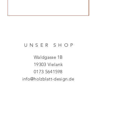
UNSER SHO
P
Waldgasse 1B
19303 Vielank
0173 5641598
info@holzblatt-design.de
HILF
E