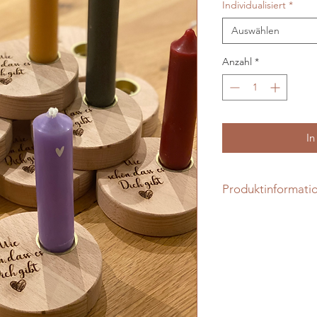
Individualisiert
*
Auswählen
Anzahl
*
In
Produktinformati
Dieses Produkt ist 
Personalisierte Pro
ausgeschlossen.
Jedes Produkt in ein
Abweichungen der F
in der Maserung d
damit die Einzigarti