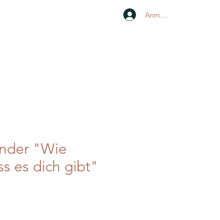
Anmelden
änder "Wie
s es dich gibt"