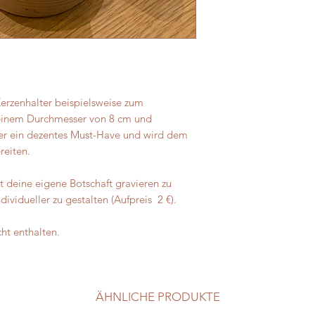
sind kein Grund zur
Die Bilder dienen als
personalisierte Prod
Holz ist ein Naturpr
und kann daher Abw
haben, sowie kleine
machen dein Produk
erzenhalter beispielsweise zum
einzigartig schön. D
 einem Durchmesser von 8 cm und
hochwertigen Laser.
lter ein dezentes Must-Have und wird dem
reiten.
t deine eigene Botschaft gravieren zu
ividueller zu gestalten (Aufpreis 2 €).
cht enthalten.
ÄHNLICHE PRODUKTE