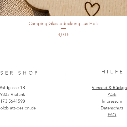
Camping Glasabdeckung aus Holz
Preis
4,00 €
HILF
E
SER SHO
P
Waldgasse 1B
Versand & Rückg
9303 Vielank
AGB
0173 5641598
Impressum
olzblatt-design.de
Datenschutz
FAQ