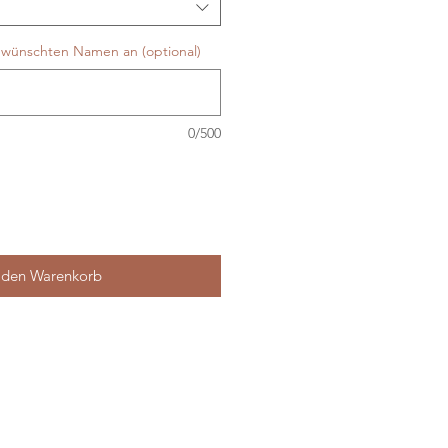
ewünschten Namen an (optional)
0/500
 den Warenkorb