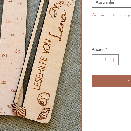
Auswählen
Gib hier bitte den g
Anzahl
*
In