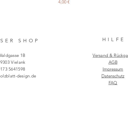
Preis
4,00 €
HILF
E
SER SHO
P
Waldgasse 1B
Versand & Rückg
9303 Vielank
AGB
0173 5641598
Impressum
olzblatt-design.de
Datenschutz
FAQ