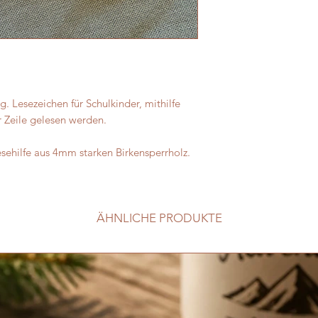
g. Lesezeichen für Schulkinder, mithilfe
r Zeile gelesen werden.
esehilfe aus 4mm starken Birkensperrholz.
ÄHNLICHE PRODUKTE