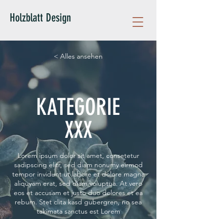
Holzblatt Design
< Alles ansehen
KATEGORIE
XXX
Lorem ipsum dolor sit amet, consetetur
sadipscing elitr, sed diam nonumy eirmod
tempor invidunt ut labore et dolore magna
aliquyam erat, sed diam voluptua. At vero
eos et accusam et justo duo dolores et ea
rebum. Stet clita kasd gubergren, no sea
takimata sanctus est Lorem